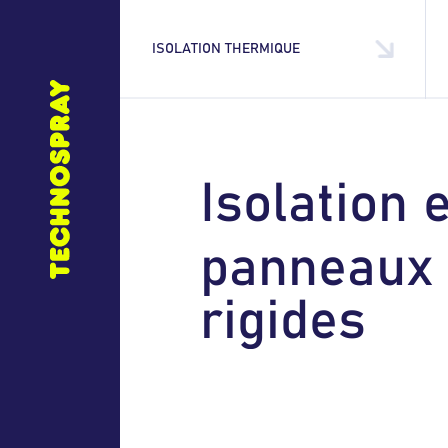
ISOLATION THERMIQUE
I
s
o
l
a
t
i
o
n
p
a
n
n
e
a
u
x
r
i
g
i
d
e
s