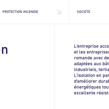
PROTECTION INCENDIE
SOCIÉTÉ
e
n
L’entreprise acc
et les entrepris
romande avec de
adaptées aux bât
industriels, terti
L’isolation en p
d’améliorer dur
énergétiques tou
excellente résis