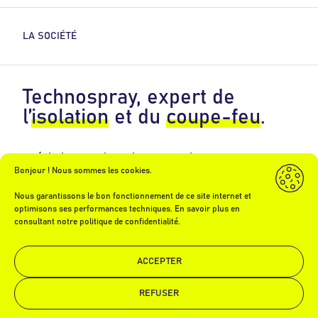
LA SOCIÉTÉ
Technospray, expert de
l’
isolation
et du
coupe-feu
.
Spécialiste de l’isolation professionnelle et de la
protection incendie, Technospray intervient sur des
Bonjour ! Nous sommes les cookies.
projets industriels, tertiaires et techniques dans
Nous garantissons le bon fonctionnement de ce site internet et
toute la Suisse romande.
optimisons ses performances techniques. En savoir plus en
consultant notre politique de confidentialité.
Grâce à son expertise et à ses certifications,
Technospray propose des solutions adaptées aux
exigences de chaque chantier afin de garantir
ACCEPTER
performance thermique, conformité réglementaire
et durabilité.
REFUSER
Demande de devis
Appelez-nous