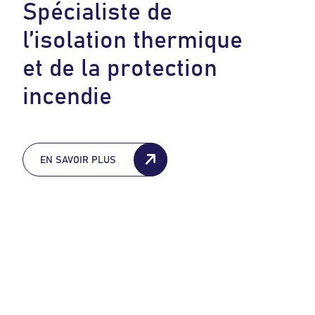
S
p
é
c
i
a
l
i
s
t
e
d
e
l
’
i
s
o
l
a
t
i
o
n
t
h
e
r
m
i
q
u
e
e
t
d
e
l
a
p
r
o
t
e
c
t
i
o
n
i
n
c
e
n
d
i
e
EN SAVOIR PLUS